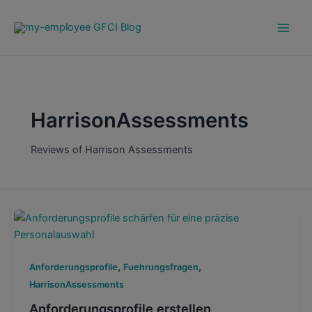
Zum
Main
Inhalt
Men
springen
HarrisonAssessments
Reviews of Harrison Assessments
,
,
Anforderungsprofile
Fuehrungsfragen
HarrisonAssessments
Anforderungsprofile erstellen