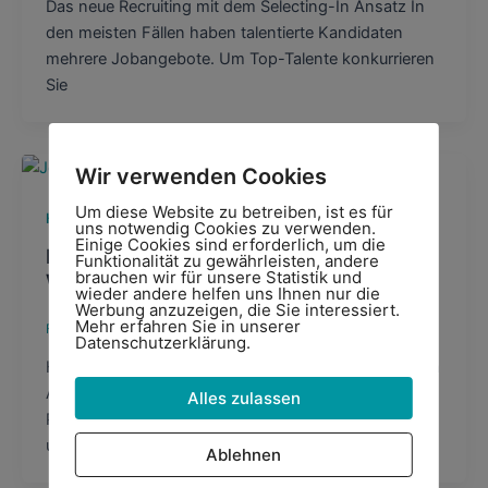
Das neue Recruiting mit dem Selecting-In Ansatz In
den meisten Fällen haben talentierte Kandidaten
mehrere Jobangebote. Um Top-Talente konkurrieren
Sie
Wir verwenden Cookies
Um diese Website zu betreiben, ist es für
,
HarrisonAssessments
Talent Management
uns notwendig Cookies zu verwenden.
Einige Cookies sind erforderlich, um die
Harrison Assessments: Wer nutzt HA?
Funktionalität zu gewährleisten, andere
brauchen wir für unsere Statistik und
Welche Gründe sprechen dafür?
wieder andere helfen uns Ihnen nur die
Werbung anzuzeigen, die Sie interessiert.
Mehr erfahren Sie in unserer
Felix Wiesner
/
30/09/2019
Datenschutzerklärung.
HARRISON JOBFIT EMPLOYMENT TESTING Harrison
Assessments für stellenspezifische
Alles zulassen
Potenzialanalysen? Nutzen, Anwendungsbereiche
und die typischen Nutzer In der heutigen Zeit ist
Ablehnen