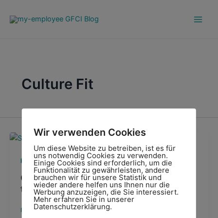
Zum
Main
Inhalt
Men
springen
Culture Fit
Wir verwenden Cookies
Um diese Website zu betreiben, ist es für
uns notwendig Cookies zu verwenden.
,
Kompetenzen
Recruiting
Einige Cookies sind erforderlich, um die
Funktionalität zu gewährleisten, andere
Competency or JobFit? What should be
brauchen wir für unsere Statistik und
wieder andere helfen uns Ihnen nur die
the base for selection?
Werbung anzuzeigen, die Sie interessiert.
Mehr erfahren Sie in unserer
Datenschutzerklärung.
Felix Wiesner
/
20/04/2019