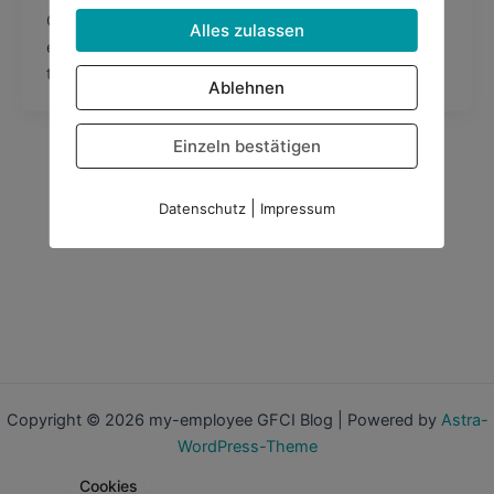
Competency or JobFit? What should be the base for
Alles zulassen
employee selection? Essence from an discussion in
the Harrison Consultant Community […]
Ablehnen
Einzeln bestätigen
|
Datenschutz
Impressum
Copyright © 2026 my-employee GFCI Blog | Powered by
Astra-
WordPress-Theme
Cookies