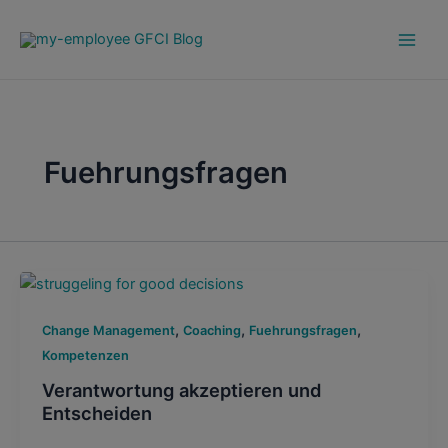
Zum
Post
Main
Inhalt
pagination
Men
springen
Fuehrungsfragen
,
,
,
Change Management
Coaching
Fuehrungsfragen
Kompetenzen
Verantwortung akzeptieren und
Entscheiden