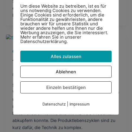
Strichen eine ganze Strategie vorgibt, gern allein
Um diese Website zu betreiben, ist es für
entscheiden kann, in der heutigen Zeit vor allem
uns notwendig Cookies zu verwenden.
Einige Cookies sind erforderlich, um die
Flurschaden hinterlässt.
Funktionalität zu gewährleisten, andere
brauchen wir für unsere Statistik und
wieder andere helfen uns Ihnen nur die
Werbung anzuzeigen, die Sie interessiert.
Mehr erfahren Sie in unserer
Datenschutzerklärung.
,
,
Change Management
Engagement
Fuehrungsfragen
Alles zulassen
Transformations-Widerstand
Ablehnen
Felix Wiesner
/
10/03/2021
Stetige Veränderungen sind der Grund für massive
Einzeln bestätigen
Verunsicherung, weil ja keiner die richtigen Antworten
und Lösungen kennt. Das war früher anders, als man
|
Datenschutz
Impressum
noch irgendeinem Trend oder einer Entwicklung
hinterherlaufen konnte und mit ME TOO Produkten
abkupfern konnte. Die Produktlebenszyklen sind zu
kurz dafür, die Technik zu komplex.