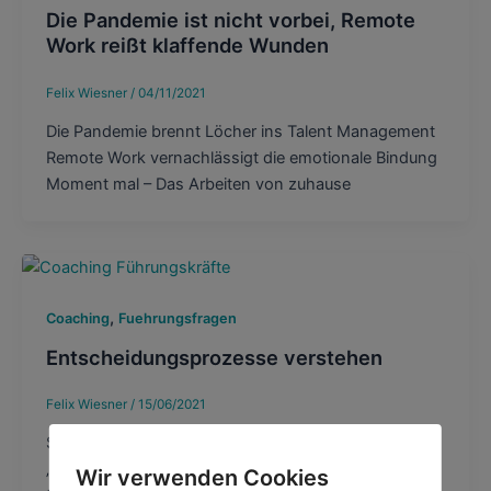
Die Pandemie ist nicht vorbei, Remote
Work reißt klaffende Wunden
Felix Wiesner
/
04/11/2021
Die Pandemie brennt Löcher ins Talent Management
Remote Work vernachlässigt die emotionale Bindung
Moment mal – Das Arbeiten von zuhause
,
Coaching
Fuehrungsfragen
Entscheidungsprozesse verstehen
Felix Wiesner
/
15/06/2021
Spätestens jetzt wird klar, dass der
„durchsetzungsstarke Manager“, der mit wenigen
Wir verwenden Cookies