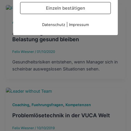
Einzeln bestätigen
,
,
Allgemeine Themen
Coaching
Fuehrungsfragen
|
Datenschutz
Impressum
Als Führungskraft trotz massiver
Belastung gesund bleiben
Felix Wiesner
/
01/10/2020
Gesundheitsrisiken entstehen, wenn Manager sich in
scheinbar auswegslosen Situationen sehen.
,
,
Coaching
Fuehrungsfragen
Kompetenzen
Problemlösetechnik in der VUCA Welt
Felix Wiesner
/
10/10/2019