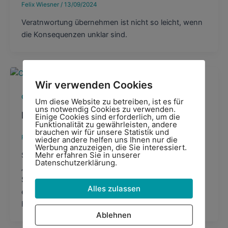
Felix Wiesner
/
13/09/2024
Veratnwortung übernehmen ist nicht so leicht, wenn
die Konsequenzen unklar sind.
Wir verwenden Cookies
,
Coaching
Fuehrungsfragen
Um diese Website zu betreiben, ist es für
uns notwendig Cookies zu verwenden.
Entscheidungsprozesse verstehen
Einige Cookies sind erforderlich, um die
Funktionalität zu gewährleisten, andere
brauchen wir für unsere Statistik und
Felix Wiesner
/
15/06/2021
wieder andere helfen uns Ihnen nur die
Werbung anzuzeigen, die Sie interessiert.
Mehr erfahren Sie in unserer
Spätestens jetzt wird klar, dass der
Datenschutzerklärung.
„durchsetzungsstarke Manager“, der mit wenigen
Strichen eine ganze Strategie vorgibt, gern allein
Alles zulassen
entscheiden kann, in der heutigen Zeit vor allem
Flurschaden hinterlässt.
Ablehnen