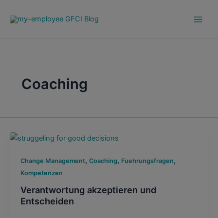
Zum
Main
Inhalt
Men
springen
Coaching
,
,
,
Change Management
Coaching
Fuehrungsfragen
Kompetenzen
Verantwortung akzeptieren und
Entscheiden