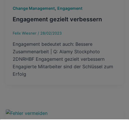
,
Change Management
Engagement
Engagement gezielt verbessern
Felix Wiesner
/
28/02/2023
Engagement bedeutet auch: Bessere
Zusammenarbeit | Q: Alamy Stockphoto
2DNRHBF Engagement gezielt verbessern
Engagierte Mitarbeiter sind der Schlüssel zum
Erfolg
,
,
Allgemeine Themen
Coaching
Fuehrungsfragen