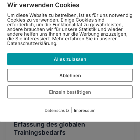
Wir verwenden Cookies
Als Führungskraft trotz massiver
Um diese Website zu betreiben, ist es für uns notwendig
Belastung gesund bleiben
Cookies zu verwenden. Einige Cookies sind
erforderlich, um die Funktionalität zu gewährleisten,
andere brauchen wir für unsere Statistik und wieder
andere helfen uns Ihnen nur die Werbung anzuzeigen,
Felix Wiesner
/
01/10/2020
die Sie interessiert. Mehr erfahren Sie in unserer
Datenschutzerklärung.
Gesundheitsrisiken entstehen, wenn Manager
sich in scheinbar auswegslosen Situationen
Alles zulassen
sehen.
Ablehnen
Einzeln bestätigen
|
Datenschutz
Impressum
,
Kompetenzen
Talent Management
Erfassung des globalen
Trainingsbedarfs