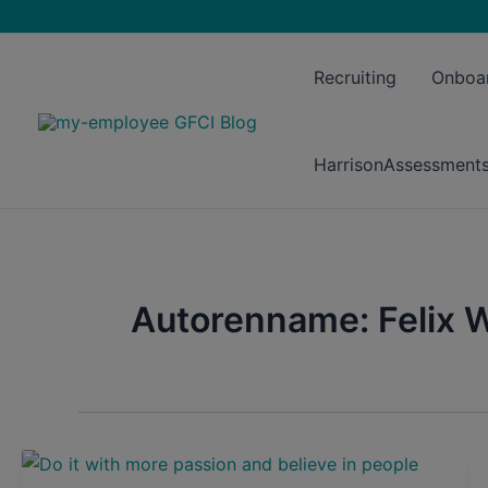
Zum
Post
Inhalt
pagination
springen
Recruiting
Onboa
HarrisonAssessment
Autorenname: Felix 