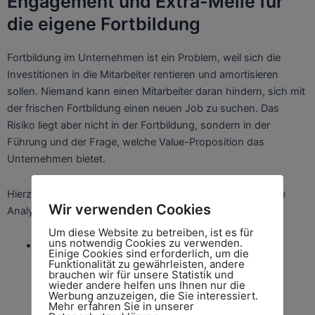
Engagement und Extra-Meile für
die eigene Fortbildung
Fortbildung im Unternehmen ist ein Problem, weil sich die
Investitionen in die Mitarbeiter rentieren und amortisieren
sollen. Niemand kann einen Mitarbeiter daran hindern, sich mit
der frischen Fortbildung einen neuen Job zu suchen. Das
Risiko liegt aber nicht in der Fortbildung, sondern in der
Führung und der Frage, welche Value-Proposition das
Unternehmen bietet.
Hierzu vier wichtige Empfehlungen, die Sie durch eine gute
Wir verwenden Cookies
Analyse der Mitarbeiter abdecken können.
Um diese Website zu betreiben, ist es für
uns notwendig Cookies zu verwenden.
Nur engagierte, für die Sache begeisterte und vom
Einige Cookies sind erforderlich, um die
Umfeld überzeugte Mitarbeiter sind für umfassende
Funktionalität zu gewährleisten, andere
brauchen wir für unsere Statistik und
Fortbildungen vorzusehen.
wieder andere helfen uns Ihnen nur die
Werbung anzuzeigen, die Sie interessiert.
Diese HR Analytics werden über HARRISON
Mehr erfahren Sie in unserer
ASSESSMENTS ermöglicht