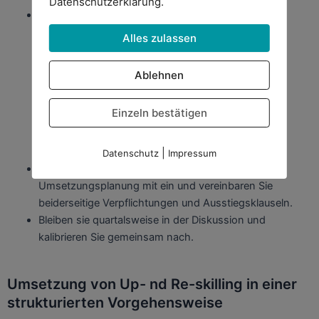
Datenschutzerklärung.
Besprechen Sie die gegenseitigen Erwartungen an
Einkommen
Alles zulassen
Entscheidungsbefugnisse
Teamintegration
Ablehnen
Zusammenarbeit bei Innovation
Beförderungen und Arbeitsorte
Einzeln bestätigen
Schaffen sie eine gemeinsame Planung
|
Datenschutz
Impressum
Binden sie die Mitarbeiter in die technische
Umsetzungsplanung mit ein und vereinbaren Sie
beiderseitige Verpflichtungen und Ausstiegsklauseln.
Bleiben sie quartalsweise in der Diskussion und
kalibrieren Sie gemeinsam nach.
Umsetzung von Up- nd Re-skilling in einer
strukturierten Vorgehensweise